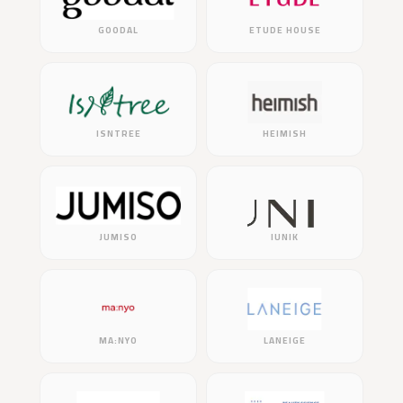
GOODAL
ETUDE HOUSE
ISNTREE
HEIMISH
JUMISO
IUNIK
MA:NYO
LANEIGE