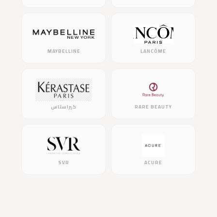
MAYBELLINE
LANCÔME
RARE BEAUTY
كيراستاس
SVR
ACURE