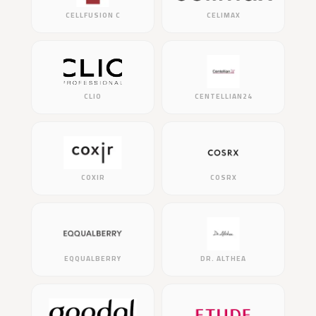
CELLFUSION C
CELIMAX
CLIO
CENTELLIAN24
COXIR
COSRX
EQQUALBERRY
DR. ALTHEA