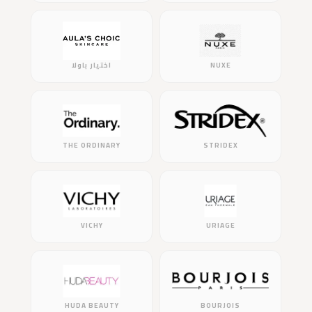
NUXE
اختيار باولا
THE ORDINARY
STRIDEX
VICHY
URIAGE
HUDA BEAUTY
BOURJOIS