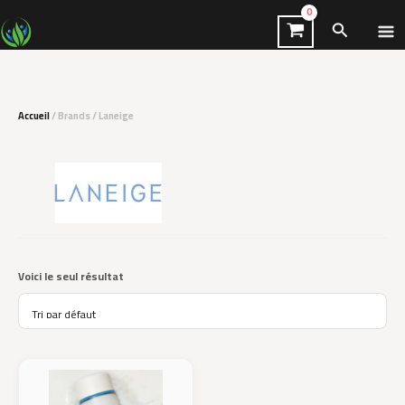
Aller
Recherch
au
contenu
Accueil
/ Brands / Laneige
Voici le seul résultat