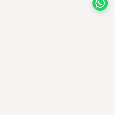
AMM SUD
PARAPHARMACIE · K-BEAUTY · EL OUED
Votre destination beauté en Algérie —
soins K-beauty authentiques et produits
dermatologiques internationaux, livrés
partout en Algérie.
El Oued, Algérie
+213 673 15 05 93
ammsud39@gmail.com