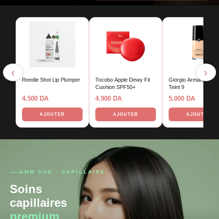
‹
›
Reedle Shot Lip Plumper
Tocobo Apple Dewy Fit
Giorgio Armani Fond
Cushion SPF50+
Teint 9
4.500
DA
4.900
DA
5.000
DA
AJOUTER
AJOUTER
AJOUTER
AMM SUD · CAPILLAIRE
Soins
capillaires
premium