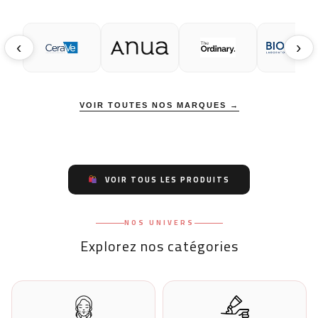
c
s
‹
›
la
p
d
VOIR TOUTES NOS MARQUES →
p
VOIR TOUS LES PRODUITS
NOS UNIVERS
Explorez nos catégories