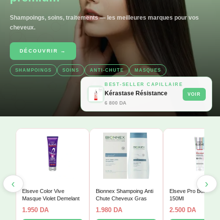
Shampoings, soins, traitements — les meilleures marques pour vos
cheveux.
DÉCOUVRIR →
SHAMPOINGS
SOINS
ANTI-CHUTE
MASQUES
BEST-SELLER CAPILLAIRE
Kérastase Résistance
VOIR
6 800 DA
‹
›
Elseve Color Vive
Bionnex Shampoing Anti
Elseve Pro Bond Rep
Masque Violet Demelant
Chute Cheveux Gras
150Ml
1.950
DA
1.980
DA
2.500
DA