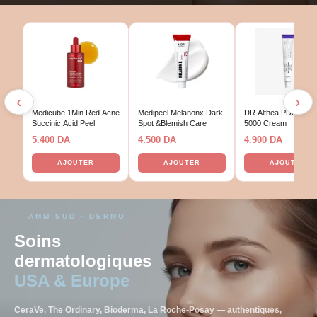
‹
›
Medicube 1Min Red Acne
Medipeel Melanonx Dark
DR Althea PDRN Rej
Succinic Acid Peel
Spot &Blemish Care
5000 Cream
5.400
DA
4.500
DA
4.900
DA
AJOUTER
AJOUTER
AJOUTER
AMM SUD · DERMO
Soins
dermatologiques
USA & Europe
CeraVe, The Ordinary, Bioderma, La Roche-Posay — authentiques,