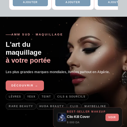
AJOUTER
AJOUTER
AJOUTER
AMM SUD · MAQUILLAGE
L'art du
maquillage
à votre portée
Les plus grandes marques mondiales, livrées partout en Algérie.
DÉCOUVRIR →
LÈVRES
YEUX
TEINT
CILS & SOURCILS
RARE BEAUTY
HUDA BEAUTY
CLIO
MAYBELLINE
BEST-SELLER MAKEUP
Clio Kill Cover
VOIR
8 000 DA