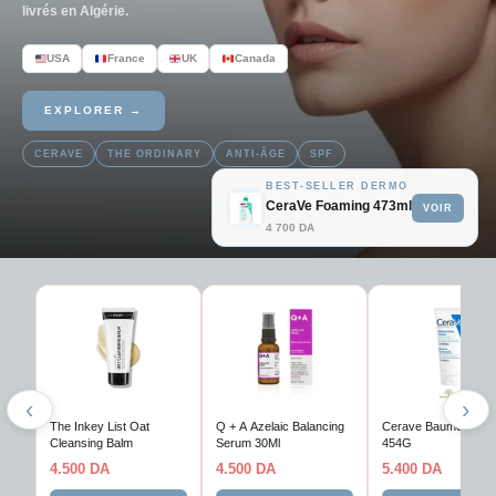
livrés en Algérie.
USA
France
UK
Canada
EXPLORER →
CERAVE
THE ORDINARY
ANTI-ÂGE
SPF
BEST-SELLER DERMO
CeraVe Foaming 473ml
VOIR
4 700 DA
‹
›
The Inkey List Oat
Q + A Azelaic Balancing
Cerave Baume Hydra
Cleansing Balm
Serum 30Ml
454G
4.500
DA
4.500
DA
5.400
DA