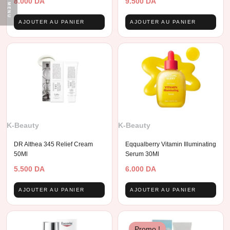
8.000
DA
9.500
DA
MENU
AJOUTER AU PANIER
AJOUTER AU PANIER
K-Beauty
K-Beauty
DR Althea 345 Relief Cream
Eqqualberry Vitamin Illuminating
50Ml
Serum 30Ml
5.500
DA
6.000
DA
AJOUTER AU PANIER
AJOUTER AU PANIER
Promo !