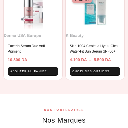
Dermo USA-Europe
K-Beauty
Eucerin Serum Duo Anti-
Skin 1004 Centella Hyalu-Cica
Pigment
Water-Fit Sun Serum SPF50+
Plage
10.800
DA
4.100
DA
–
5.500
DA
de
C
prix :
AJOUTER AU PANIER
CHOIX DES OPTIONS
4.100 DA
p
à
a
5.500 DA
p
v
L
NOS PARTENAIRES
o
Nos Marques
p
ê