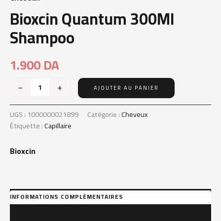
Bioxcin Quantum 300Ml
Shampoo
1.900
DA
−
+
AJOUTER AU PANIER
quantité
de
Bioxcin
UGS :
1000000021899
Catégorie :
Cheveux
Quantum
Étiquette :
Capillaire
300Ml
Shampoo
Bioxcin
INFORMATIONS COMPLÉMENTAIRES
MARQUE