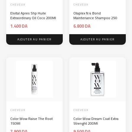
CHEVEUX
CHEVEUX
Elvital Apres Shp Huile
Olaplex N 4 Bond
Extraordinary Oil Coco 200Ml
Maintenance Shampoo 250
1.400
DA
6.800
DA
AJOUTER AU PANIER
AJOUTER AU PANIER
CHEVEUX
CHEVEUX
Color Wow Raise The Root
Color Wow Dream Coat Extra
150Ml
Strenght 200Ml
7.900
DA
9.500
DA