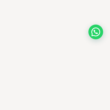
AMM SUD
PARAPHARMACIE · K-BEAUTY · EL OUED
Votre destination beauté en Algérie —
soins K-beauty authentiques et produits
dermatologiques internationaux, livrés
partout en Algérie.