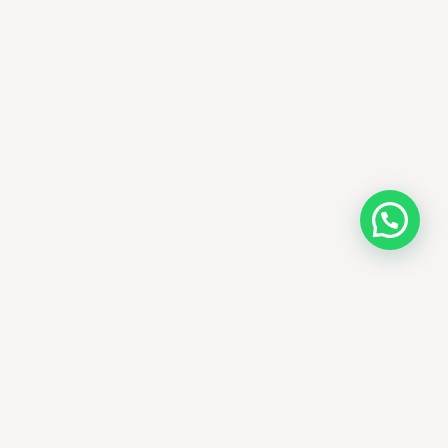
AMM SUD
PARAPHARMACIE · K-BEAUTY · EL OUED
Votre destination beauté en Algérie —
soins K-beauty authentiques et produits
dermatologiques internationaux, livrés