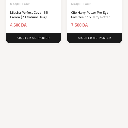
MAQUILLAGE
MAQUILLAGE
Missha Perfect Cover BB
Clio Harry Potter Pro Eye
Cream (23 Natural Beige)
Paletteair 16 Harry Potter
4.500
DA
7.500
DA
AJOUTER AU PANIER
AJOUTER AU PANIER