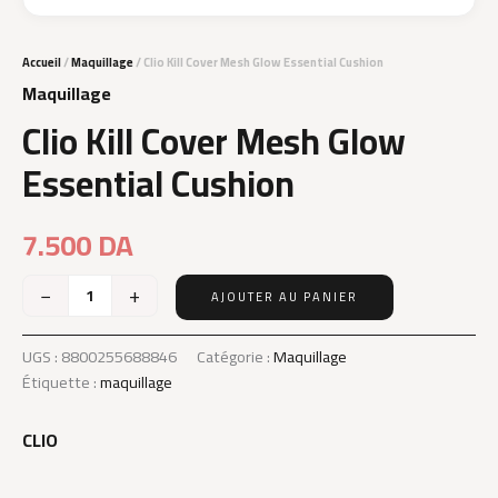
Accueil
/
Maquillage
/ Clio Kill Cover Mesh Glow Essential Cushion
Maquillage
Clio Kill Cover Mesh Glow
Essential Cushion
7.500
DA
−
+
AJOUTER AU PANIER
quantité
de
Clio
UGS :
8800255688846
Catégorie :
Maquillage
Kill
Étiquette :
maquillage
Cover
Mesh
CLIO
Glow
Essential
Cushion