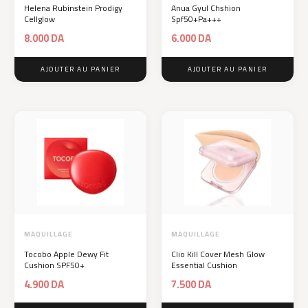
Helena Rubinstein Prodigy
Anua Gyul Chshion
Cellglow
Spf50+Pa+++
8.000
DA
6.000
DA
AJOUTER AU PANIER
AJOUTER AU PANIER
MAQUILLAGE
MAQUILLAGE
Tocobo Apple Dewy Fit
Clio Kill Cover Mesh Glow
Cushion SPF50+
Essential Cushion
4.900
DA
7.500
DA