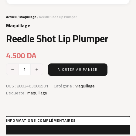
Accueil
/
Maquillage
/ Reedle Shot Lip Plumper
Maquillage
Reedle Shot Lip Plumper
4.500
DA
−
+
AJOUTER AU PANIER
quantité
de
Reedle
UGS :
8803463006501
Catégorie :
Maquillage
Shot
Étiquette :
maquillage
Lip
Plumper
INFORMATIONS COMPLÉMENTAIRES
AVIS (0)