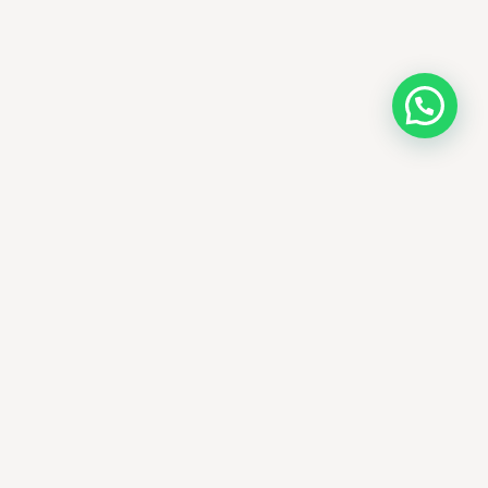
AMM SUD
PARAPHARMACIE · K-BEAUTY · EL OUED
Votre destination beauté en Algérie —
soins K-beauty authentiques et produits
dermatologiques internationaux, livrés
partout en Algérie.