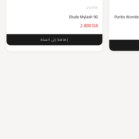
ماكياج
Etude Mylash 9G
Purito Wonder
2.800
DA
إضافة إلى السلة