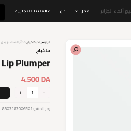
 أنحاء الجزائر
محل
عن
علاماتنا التجارية
الرئيسية
/
ماكياج
مُكبِّر الشفاه ريد
ماكياج
 Lip Plumper
4.500
DA
+
−
إ
رمز المنتج:
8803463006501