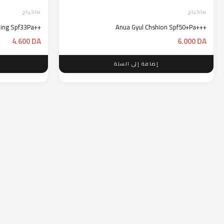
ماكياج
ماكياج
hing Spf33Pa++
Anua Gyul Chshion Spf50+Pa+++
4.600
DA
6.000
DA
إضافة إلى السلة