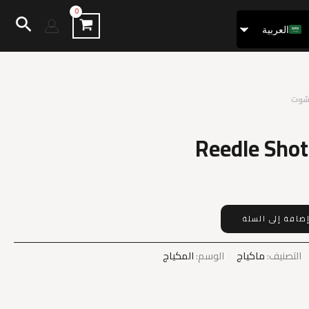
البح
العربية
Français
ل شوت
Reedle Shot
ضافة إلى السلة
التصنيف:
ماكياج
الوسم:
المكياج