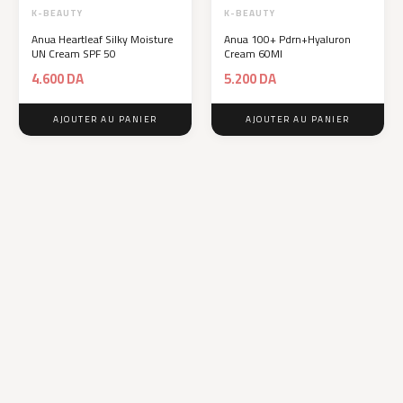
K-BEAUTY
K-BEAUTY
Anua Heartleaf Silky Moisture
Anua 100+ Pdrn+Hyaluron
UN Cream SPF 50
Cream 60Ml
4.600
DA
5.200
DA
AJOUTER AU PANIER
AJOUTER AU PANIER