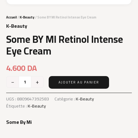
Accueil
/
K-Beauty
/ Some BY MI Retinol Intense Eye Cream
K-Beauty
Some BY MI Retinol Intense
Eye Cream
4.600
DA
−
+
AJOUTER AU PANIER
quantité
de
Some
UGS :
8809647392583
Catégorie :
K-Beauty
BY
Étiquette :
K-Beauty
MI
Retinol
Some By Mi
Intense
Eye
Cream