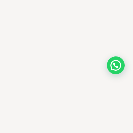
AMM SUD
PARAPHARMACIE · K-BEAUTY · EL OUED
Votre destination beauté en Algérie —
soins K-beauty authentiques et produits
dermatologiques internationaux, livrés