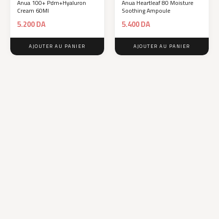
Anua 100+ Pdrn+Hyaluron
Anua Heartleaf 80 Moisture
Cream 60Ml
Soothing Ampoule
5.200
DA
5.400
DA
AJOUTER AU PANIER
AJOUTER AU PANIER