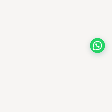
AMM SUD
PARAPHARMACIE · K-BEAUTY · EL OUED
Votre destination beauté en Algérie —
soins K-beauty authentiques et produits
dermatologiques internationaux, livrés
partout en Algérie.