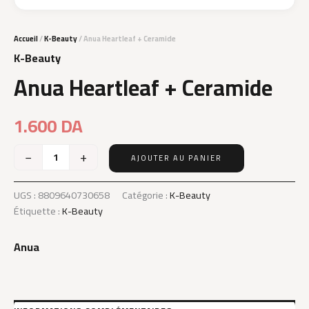
Accueil
/
K-Beauty
/ Anua Heartleaf + Ceramide
K-Beauty
Anua Heartleaf + Ceramide
1.600
DA
−
+
AJOUTER AU PANIER
quantité
de
Anua
UGS :
8809640730658
Catégorie :
K-Beauty
Heartleaf
Étiquette :
K-Beauty
+
Ceramide
Anua