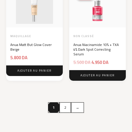
MAQUILLAGE
NON CLASSÉ
Anua Matt But Glow Cover
Anua Niacinamide 10% + TXA
Beige
4% Dark Spot Correcting
Serum
5.800
DA
Le
Le
5.500
DA
4.950
DA
prix
prix
AJOUTER AU PANIER
initial
actuel
AJOUTER AU PANIER
était :
est :
5.500 DA.
4.950 DA.
1
2
→