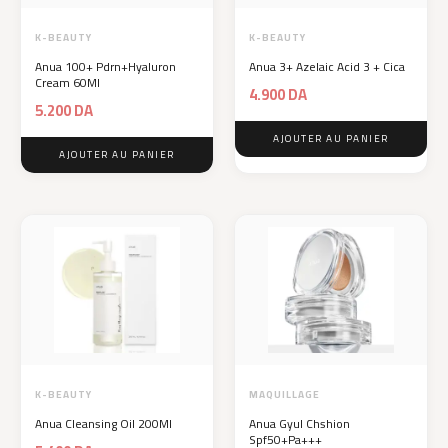
K-BEAUTY
K-BEAUTY
Anua 100+ Pdrn+Hyaluron
Anua 3+ Azelaic Acid 3 + Cica
Cream 60Ml
4.900
DA
5.200
DA
AJOUTER AU PANIER
AJOUTER AU PANIER
K-BEAUTY
MAQUILLAGE
Anua Cleansing Oil 200Ml
Anua Gyul Chshion
Spf50+Pa+++