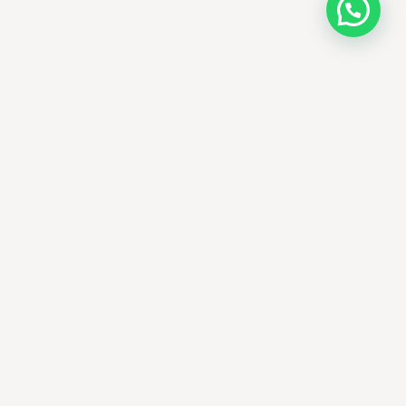
AMM SUD
PARAPHARMACIE · K-BEAUTY · EL OUED
Votre destination beauté en Algérie —
soins K-beauty authentiques et produits
dermatologiques internationaux, livrés
partout en Algérie.
El Oued, Algérie
+213 673 15 05 93
ammsud39@gmail.com