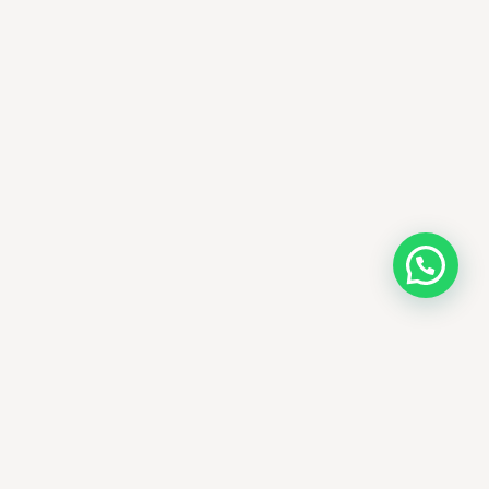
AMM SUD
PARAPHARMACIE · K-BEAUTY · EL OUED
Votre destination beauté en Algérie —