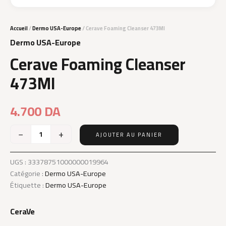
Accueil
/
Dermo USA-Europe
/ Cerave Foaming Cleanser 473Ml
Dermo USA-Europe
Cerave Foaming Cleanser
473Ml
4.700
DA
−
+
AJOUTER AU PANIER
quantité
de
Cerave
UGS :
33378751000000019964
Foaming
Catégorie :
Dermo USA-Europe
Cleanser
Étiquette :
Dermo USA-Europe
473Ml
CeraVe