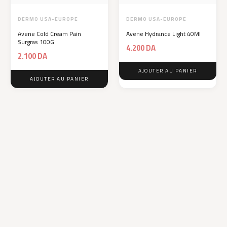
DERMO USA-EUROPE
DERMO USA-EUROPE
Avene Cold Cream Pain
Avene Hydrance Light 40Ml
Surgras 100G
4.200
DA
2.100
DA
AJOUTER AU PANIER
AJOUTER AU PANIER