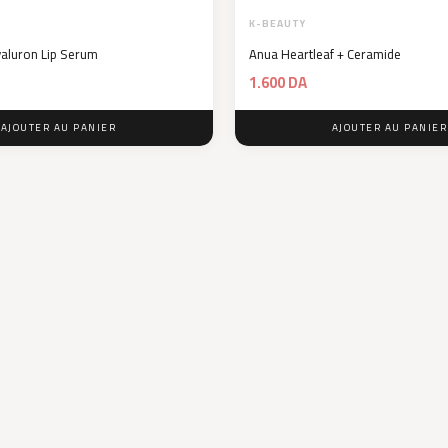
K-BEAUTY
aluron Lip Serum
Anua Heartleaf + Ceramide
1.600
DA
AJOUTER AU PANIER
AJOUTER AU PANIER