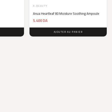
K-BEAUTY
Anua Heartleaf 80 Moisture Soothing Ampoule
5.400
DA
AJOUTER AU PANIER