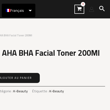
Rec
Français
العربية
HA BHA Facial Toner 200Ml
 AHA BHA Facial Toner 200Ml
AJOUTER AU PANIER
tégorie :
K-Beauty
Étiquette :
K-Beauty