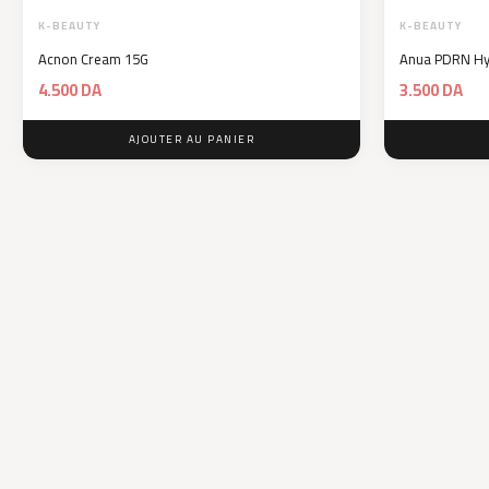
K-BEAUTY
K-BEAUTY
Acnon Cream 15G
Anua PDRN Hy
4.500
DA
3.500
DA
AJOUTER AU PANIER