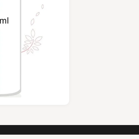
Facial
Toner
200Ml