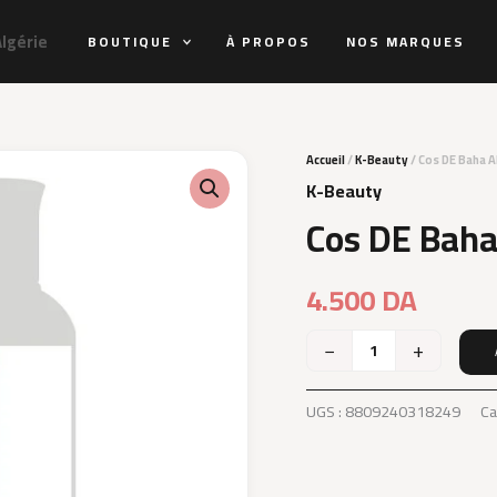
Algérie
BOUTIQUE
À PROPOS
NOS MARQUES
Accueil
/
K-Beauty
/ Cos DE Baha A
K-Beauty
Cos DE Baha
4.500
DA
−
+
quantité
de
Cos
UGS :
8809240318249
Ca
DE
Baha
AHA
BHA