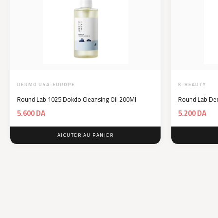
DERMO USA-EUROPE
K-BEAUTY
Round Lab 1025 Dokdo Cleansing Oil 200Ml
Round Lab Der
5.600
DA
5.200
DA
AJOUTER AU PANIER