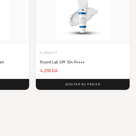
K-BEAUTY
eam
Round Lab SPF 50+ P++++
4.200
DA
AJOUTER AU PANIER