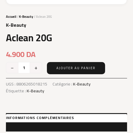
Accueil
/
K-Beauty
/ Aclean 20G
K-Beauty
Aclean 20G
4.900
DA
−
+
AJOUTER AU PANIER
quantité
de
Aclean
UGS :
8806265018215
Catégorie :
K-Beauty
20G
Étiquette :
K-Beauty
INFORMATIONS COMPLÉMENTAIRES
AVIS (0)