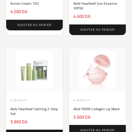
Acnon Cream 15G
Abib Heartleaf Sun Essence
SPF50
4.500
DA
4.600
DA
AJOUTER AU PANIER
AJOUTER AU PANIER
K-BEAUTY
K-BEAUTY
Abib Heartleaf Calming 2-Step
Abib PDRN Collagen Lip Mask
Set
3.600
DA
9.800
DA
AJOUTER AU PANIER