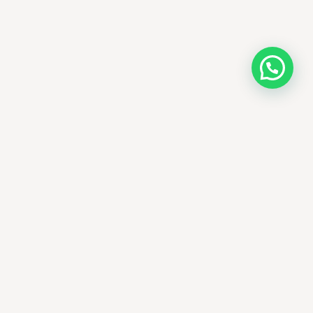
AMM SUD
PARAPHARMACIE · K-BEAUTY · EL OUED
Votre destination beauté en Algérie —
soins K-beauty authentiques et produits
dermatologiques internationaux, livrés
partout en Algérie.