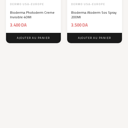
DERMO USA-EUROPE
DERMO USA-EUROPE
Bioderma Photoderm Creme
Bioderma Atoderm Sos Spray
Invisible 40Ml
200Ml
3.400
DA
3.500
DA
AJOUTER AU PANIER
AJOUTER AU PANIER