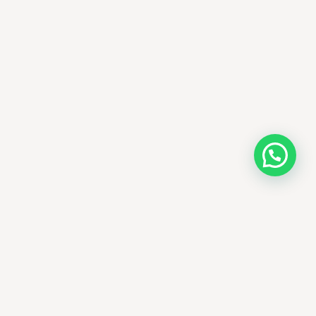
AMM SUD
PARAPHARMACIE · K-BEAUTY · EL OUED
Votre destination beauté en Algérie —
soins K-beauty authentiques et produits
dermatologiques internationaux, livrés