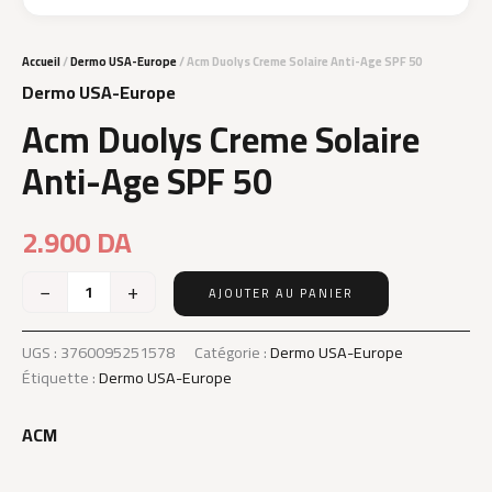
Accueil
/
Dermo USA-Europe
/ Acm Duolys Creme Solaire Anti-Age SPF 50
Dermo USA-Europe
Acm Duolys Creme Solaire
Anti-Age SPF 50
2.900
DA
−
+
AJOUTER AU PANIER
quantité
de
Acm
UGS :
3760095251578
Catégorie :
Dermo USA-Europe
Duolys
Étiquette :
Dermo USA-Europe
Creme
Solaire
ACM
Anti-
Age
SPF