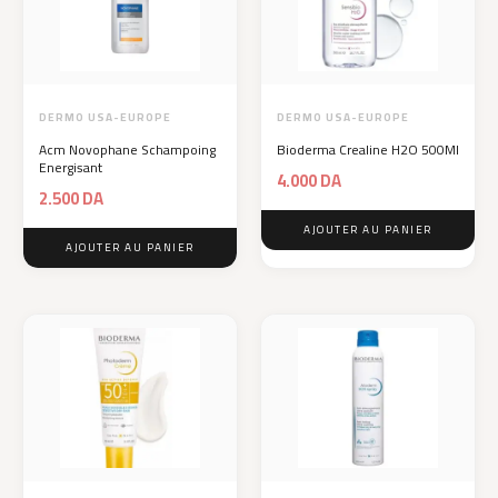
DERMO USA-EUROPE
DERMO USA-EUROPE
Acm Novophane Schampoing
Bioderma Crealine H2O 500Ml
Energisant
4.000
DA
2.500
DA
AJOUTER AU PANIER
AJOUTER AU PANIER