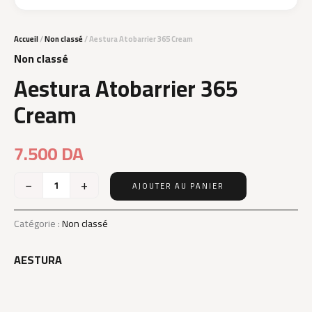
Accueil
/
Non classé
/ Aestura Atobarrier 365 Cream
Non classé
Aestura Atobarrier 365
Cream
7.500
DA
−
+
AJOUTER AU PANIER
quantité
de
Aestura
Catégorie :
Non classé
Atobarrier
365
AESTURA
Cream