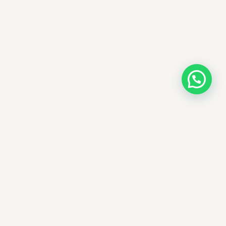
AMM SUD
PARAPHARMACIE · K-BEAUTY · EL OUED
Votre destination beauté en Algérie —
soins K-beauty authentiques et produits
dermatologiques internationaux, livrés
partout en Algérie.