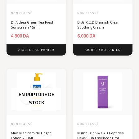
NON CLASSÉ
NON CLASSÉ
Dr.Althea Green Tea Fresh
Dr.G R.E.D Blemish Clear
Sunscreen 45ml
Soothing Cream
4.900
DA
6.000
DA
AJOUTER AU PANIER
AJOUTER AU PANIER
EN RUPTURE DE
STOCK
NON CLASSÉ
NON CLASSÉ
Mixa Niacinamide Bright
Numbuzin 9+ NAD Peptides
Lotion 250ML
Dewy Sun Essence 50ml