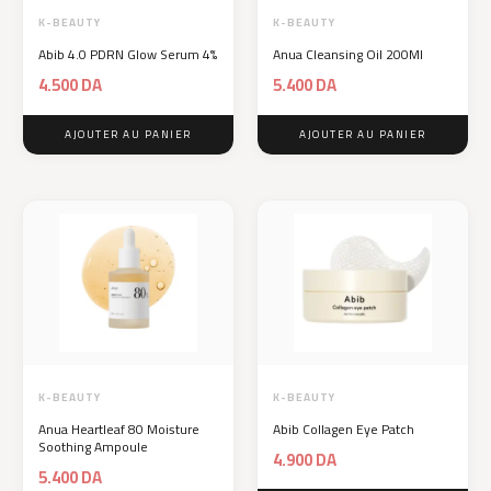
K-BEAUTY
K-BEAUTY
Abib 4.0 PDRN Glow Serum 4%
Anua Cleansing Oil 200Ml
4.500
DA
5.400
DA
AJOUTER AU PANIER
AJOUTER AU PANIER
K-BEAUTY
K-BEAUTY
Anua Heartleaf 80 Moisture
Abib Collagen Eye Patch
Soothing Ampoule
4.900
DA
5.400
DA