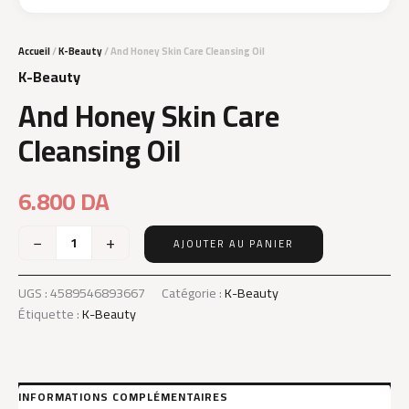
Accueil
/
K-Beauty
/ And Honey Skin Care Cleansing Oil
K-Beauty
And Honey Skin Care
Cleansing Oil
6.800
DA
−
+
AJOUTER AU PANIER
quantité
de
And
UGS :
4589546893667
Catégorie :
K-Beauty
Honey
Étiquette :
K-Beauty
Skin
Care
Cleansing
Oil
INFORMATIONS COMPLÉMENTAIRES