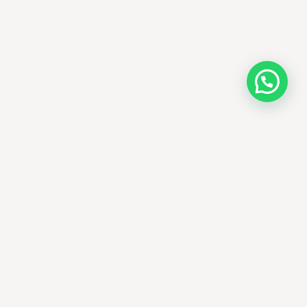
AMM SUD
PARAPHARMACIE · K-BEAUTY · EL OUED
Votre destination beauté en Algérie —
soins K-beauty authentiques et produits
dermatologiques internationaux, livrés
partout en Algérie.