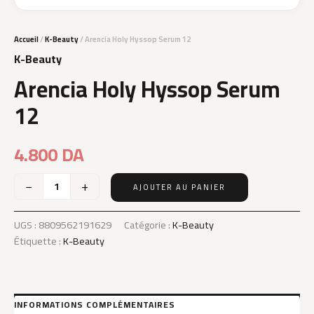
Accueil
/
K-Beauty
/ Arencia Holy Hyssop Serum 12
K-Beauty
Arencia Holy Hyssop Serum
12
4.800
DA
−
+
AJOUTER AU PANIER
quantité
de
Arencia
UGS :
8809562191629
Catégorie :
K-Beauty
Holy
Étiquette :
K-Beauty
Hyssop
Serum
12
INFORMATIONS COMPLÉMENTAIRES