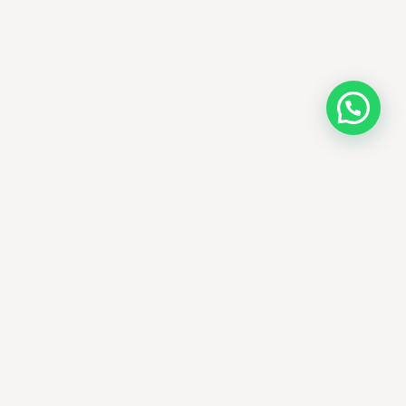
AMM SUD
PARAPHARMACIE · K-BEAUTY · EL OUED
Votre destination beauté en Algérie —
soins K-beauty authentiques et produits
dermatologiques internationaux, livrés
partout en Algérie.