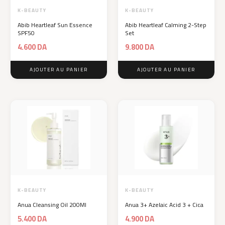
K-BEAUTY
K-BEAUTY
Abib Heartleaf Sun Essence
Abib Heartleaf Calming 2-Step
SPF50
Set
4.600
DA
9.800
DA
AJOUTER AU PANIER
AJOUTER AU PANIER
K-BEAUTY
K-BEAUTY
Anua Cleansing Oil 200Ml
Anua 3+ Azelaic Acid 3 + Cica
5.400
DA
4.900
DA