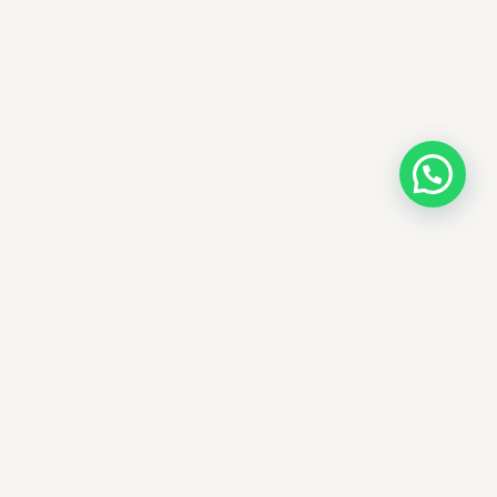
AMM SUD
PARAPHARMACIE · K-BEAUTY · EL OUED
Votre destination beauté en Algérie —
soins K-beauty authentiques et produits
dermatologiques internationaux, livrés
partout en Algérie.