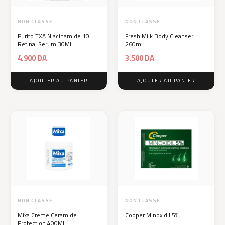
NON CLASSÉ
NON CLASSÉ
Purito TXA Niacinamide 10
Fresh Milk Body Cleanser
Retinal Serum 30ML
260ml
4.900
DA
3.500
DA
AJOUTER AU PANIER
AJOUTER AU PANIER
NON CLASSÉ
NON CLASSÉ
Mixa Creme Ceramide
Cooper Minoxidil 5%
Protection 400ML