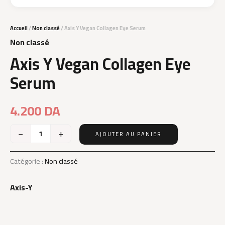
Accueil
/
Non classé
/ Axis Y Vegan Collagen Eye Serum
Non classé
Axis Y Vegan Collagen Eye
Serum
4.200
DA
−
+
AJOUTER AU PANIER
quantité
de
Axis
Catégorie :
Non classé
Y
Vegan
Axis-Y
Collagen
Eye
Serum