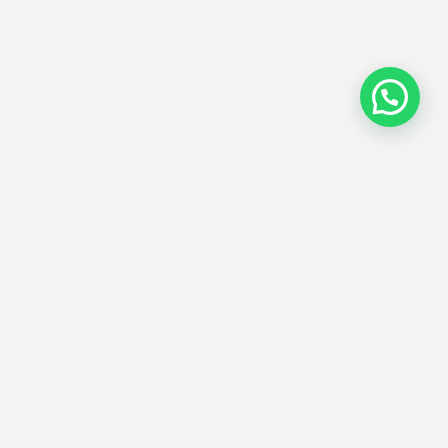
AMM SUD
PARAPHARMACIE · K-BEAUTY · EL OUED
Votre destination beauté en Algérie —
soins K-beauty authentiques et produits
dermatologiques internationaux, livrés
partout en Algérie.