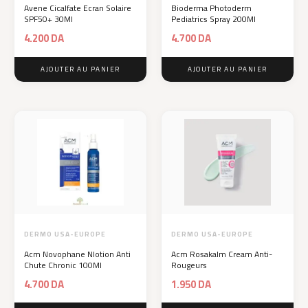
Avene Cicalfate Ecran Solaire
Bioderma Photoderm
SPF50+ 30Ml
Pediatrics Spray 200Ml
4.200
DA
4.700
DA
AJOUTER AU PANIER
AJOUTER AU PANIER
DERMO USA-EUROPE
DERMO USA-EUROPE
Acm Novophane Nlotion Anti
Acm Rosakalm Cream Anti-
Chute Chronic 100Ml
Rougeurs
4.700
DA
1.950
DA