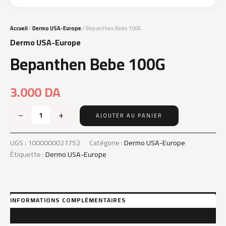
Accueil
/
Dermo USA-Europe
/ Bepanthen Bebe 100G
Dermo USA-Europe
Bepanthen Bebe 100G
3.000
DA
−
+
AJOUTER AU PANIER
quantité
de
Bepanthen
UGS :
1000000021752
Catégorie :
Dermo USA-Europe
Bebe
Étiquette :
Dermo USA-Europe
100G
INFORMATIONS COMPLÉMENTAIRES
AVIS (0)