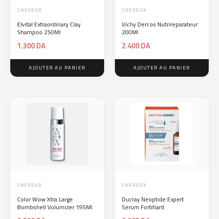
CHEVEUX
CHEVEUX
Elvital Extraordinary Clay
Vichy Dercos Nutrireparateur
Shampoo 250Ml
200Ml
1.300
DA
2.400
DA
AJOUTER AU PANIER
AJOUTER AU PANIER
CHEVEUX
CHEVEUX
Color Wow Xtra Large
Ducray Neoptide Expert
Bombshell Volumizer 195Ml
Serum Fortifiant