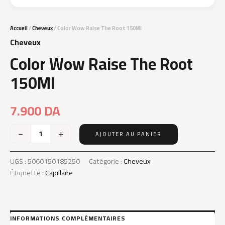
Accueil
/
Cheveux
/ Color Wow Raise The Root 150Ml
Cheveux
Color Wow Raise The Root
150Ml
7.900
DA
−
+
AJOUTER AU PANIER
quantité
de
Color
UGS :
5060150185250
Catégorie :
Cheveux
Wow
Étiquette :
Capillaire
Raise
The
Root
150Ml
INFORMATIONS COMPLÉMENTAIRES