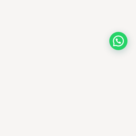
AMM SUD
PARAPHARMACIE · K-BEAUTY · EL OUED
Votre destination beauté en Algérie —
soins K-beauty authentiques et produits
dermatologiques internationaux, livrés
partout en Algérie.