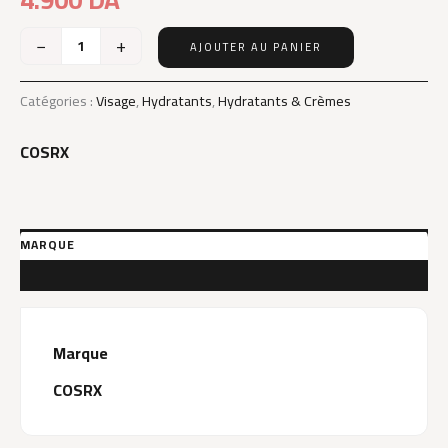
−
+
AJOUTER AU PANIER
quantité
de
COSRX
Catégories :
Visage
,
Hydratants
,
Hydratants & Crèmes
OIL-
FREE
COSRX
ULTRA-
MOISTURIZING
LOTION
100ML
MARQUE
AVIS (0)
Marque
COSRX