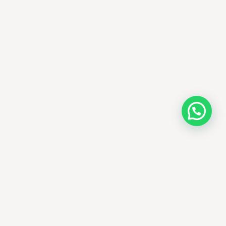
AMM SUD
PARAPHARMACIE · K-BEAUTY · EL OUED
Votre destination beauté en Algérie —
soins K-beauty authentiques et produits
dermatologiques internationaux, livrés