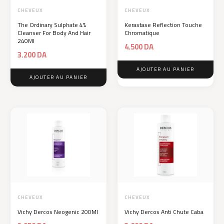
CHEVEUX
CHEVEUX
The Ordinary Sulphate 4%
Kerastase Reflection Touche
Cleanser For Body And Hair
Chromatique
240Ml
4.500
DA
3.200
DA
AJOUTER AU PANIER
AJOUTER AU PANIER
CHEVEUX
CHEVEUX
Vichy Dercos Neogenic 200Ml
Vichy Dercos Anti Chute Caba