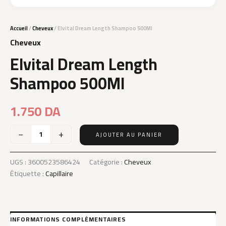
Accueil
/
Cheveux
/ Elvital Dream Length Shampoo 500Ml
Cheveux
Elvital Dream Length
Shampoo 500Ml
1.750
DA
−
+
AJOUTER AU PANIER
quantité
de
Elvital
UGS :
3600523586424
Catégorie :
Cheveux
Dream
Étiquette :
Capillaire
Length
Shampoo
500Ml
INFORMATIONS COMPLÉMENTAIRES