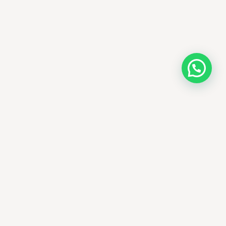
AMM SUD
PARAPHARMACIE · K-BEAUTY · EL OUED
Votre destination beauté en Algérie —
soins K-beauty authentiques et produits
dermatologiques internationaux, livrés
partout en Algérie.