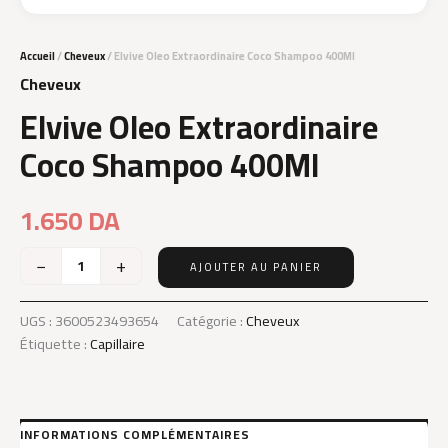
Accueil
/
Cheveux
/ Elvive Oleo Extraordinaire Coco Shampoo 400Ml
Cheveux
Elvive Oleo Extraordinaire
Coco Shampoo 400Ml
1.650
DA
−
+
AJOUTER AU PANIER
quantité
de
Elvive
UGS :
3600523493654
Catégorie :
Cheveux
Oleo
Étiquette :
Capillaire
Extraordinaire
Coco
Shampoo
400Ml
INFORMATIONS COMPLÉMENTAIRES