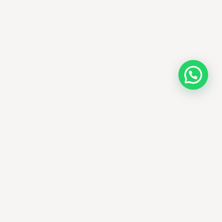
AMM SUD
PARAPHARMACIE · K-BEAUTY · EL OUED
Votre destination beauté en Algérie —
soins K-beauty authentiques et produits
dermatologiques internationaux, livrés
partout en Algérie.