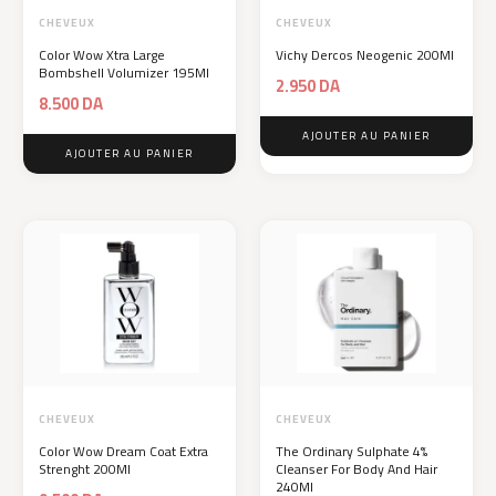
CHEVEUX
CHEVEUX
Color Wow Xtra Large
Vichy Dercos Neogenic 200Ml
Bombshell Volumizer 195Ml
2.950
DA
8.500
DA
AJOUTER AU PANIER
AJOUTER AU PANIER
CHEVEUX
CHEVEUX
Color Wow Dream Coat Extra
The Ordinary Sulphate 4%
Strenght 200Ml
Cleanser For Body And Hair
240Ml