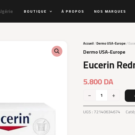
Algérie
BOUTIQUE
À PROPOS
NOS MARQUES
Accueil
/
Dermo USA-Europe
/ Euc
Dermo USA-Europe
Eucerin Red
5.800
DA
−
+
quantité
de
Eucerin
UGS :
72140634674
Caté
Rednessrelief
Night
Cream