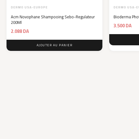
DERMO USA-EUROPE
DERMO USA-E
Acm Novophane Shampooing Sebo-Regulateur
Bioderma Phot
200Ml
3.500
DA
2.088
DA
AJOUTER AU PANIER