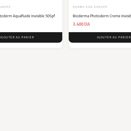
UROPE
DERMO USA-EUROPE
oderm Aquafluide Invisible 50Spf
Bioderma Photoderm Creme Invisib
3.400
DA
AJOUTER AU PANIER
AJOUTER AU PANIER