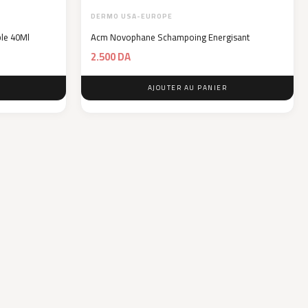
DERMO USA-EUROPE
le 40Ml
Acm Novophane Schampoing Energisant
2.500
DA
AJOUTER AU PANIER