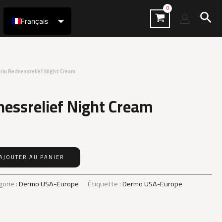
Rec
Français
العربية
erin Rednessrelief Night Cream
nessrelief Night Cream
AJOUTER AU PANIER
gorie :
Dermo USA-Europe
Étiquette :
Dermo USA-Europe