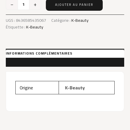
−
+
AJOUTER AU PANIER
quantité
de
K-
UGS :
8436585435067
Catégorie :
K-Beauty
Beauty
Étiquette :
K-Beauty
Camellia
Japonica
Antioxidant
Serum
INFORMATIONS COMPLÉMENTAIRES
AVIS (0)
Origine
K-Beauty