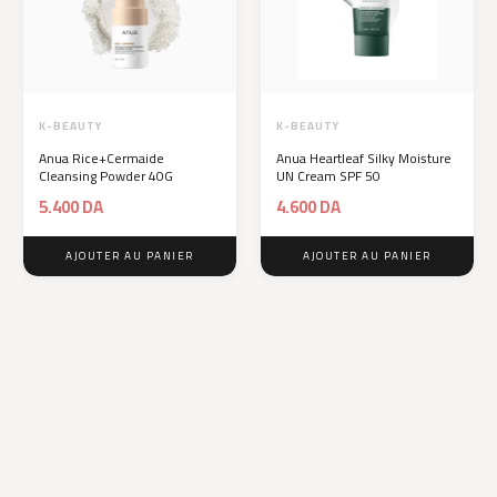
K-BEAUTY
K-BEAUTY
Anua Rice+Cermaide
Anua Heartleaf Silky Moisture
Cleansing Powder 40G
UN Cream SPF 50
5.400
DA
4.600
DA
AJOUTER AU PANIER
AJOUTER AU PANIER