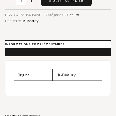
−
+
AJOUTER AU PANIER
quantité
de
K-
UGS :
8436585435050
Catégorie :
K-Beauty
Beauty
Étiquette :
K-Beauty
Ginseng
Antiage
Serum
30Ml
INFORMATIONS COMPLÉMENTAIRES
AVIS (0)
Origine
K-Beauty
Produits similaires