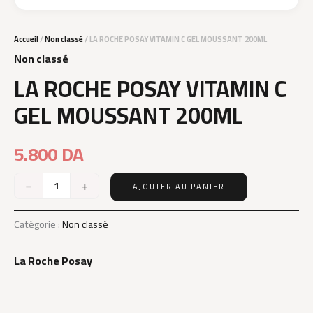
Accueil
/
Non classé
/ LA ROCHE POSAY VITAMIN C GEL MOUSSANT 200ML
Non classé
LA ROCHE POSAY VITAMIN C
GEL MOUSSANT 200ML
5.800
DA
−
+
AJOUTER AU PANIER
quantité
de
LA
Catégorie :
Non classé
ROCHE
POSAY
La Roche Posay
VITAMIN
C
GEL
MOUSSANT