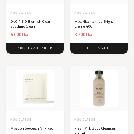
NON CLASSÉ
NON CLASSÉ
Dr.G R.E.D Blemish Clear
Mixa Niacinamide Bright
Soothing Cream
Creme 400ml
6.000
DA
3.200
DA
AJOUTER AU PANIER
LIRE LA SUITE
NON CLASSÉ
NON CLASSÉ
Mixsoon Soybean Milk Pad
Fresh Milk Body Cleanser
260ml