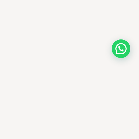
AMM SUD
PARAPHARMACIE · K-BEAUTY · EL OUED
Votre destination beauté en Algérie —
soins K-beauty authentiques et produits
dermatologiques internationaux, livrés
partout en Algérie.