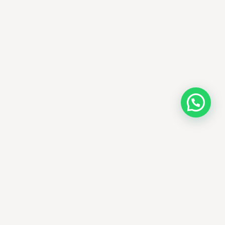
AMM SUD
PARAPHARMACIE · K-BEAUTY · EL OUED
Votre destination beauté en Algérie —
soins K-beauty authentiques et produits
dermatologiques internationaux, livrés