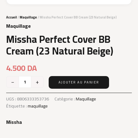
Accueil
/
Maquillage
/ Missha Perfect Cover BB Cream (23 Natural Beige)
Maquillage
Missha Perfect Cover BB
Cream (23 Natural Beige)
4.500
DA
−
+
AJOUTER AU PANIER
quantité
de
Missha
UGS :
8806333353736
Catégorie :
Maquillage
Perfect
Étiquette :
maquillage
Cover
BB
Missha
Cream
(23
Natural