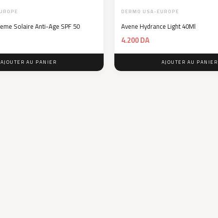
UROPE
DERMO USA-EUROPE
eme Solaire Anti-Age SPF 50
Avene Hydrance Light 40Ml
4.200
DA
AJOUTER AU PANIER
AJOUTER AU PANIER