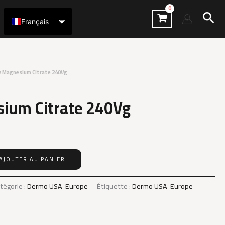
Rec
Français
العربية
 Magnesium Citrate 240Vg
ium Citrate 240Vg
AJOUTER AU PANIER
tégorie :
Dermo USA-Europe
Étiquette :
Dermo USA-Europe