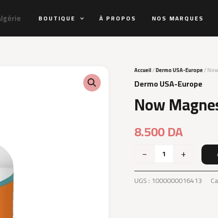
Algérie
BOUTIQUE
À PROPOS
NOS MARQUES
Accueil
/
Dermo USA-Europe
/ Now
Dermo USA-Europe
Now Magnes
8.500
DA
−
+
quantité
de
Now
UGS :
1000000016413
Ca
Magnesium
Citrate
240Vg