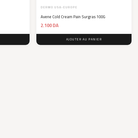
DERMO USA-EUROPE
Avene Cold Cream Pain Surgras 100G
2.100
DA
AJOUTER AU PANIER