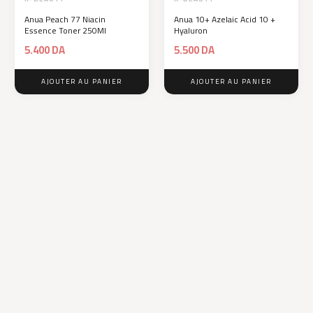
Anua Peach 77 Niacin
Anua 10+ Azelaic Acid 10 +
Essence Toner 250Ml
Hyaluron
5.400
DA
5.500
DA
AJOUTER AU PANIER
AJOUTER AU PANIER