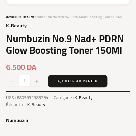
Accueil
/
K-Beauty
/ Numbuzin No.9 Nad+ PDRN Glow Boosting Toner 150Ml
K-Beauty
Numbuzin No.9 Nad+ PDRN
Glow Boosting Toner 150Ml
6.500
DA
−
+
AJOUTER AU PANIER
quantité
de
Numbuzin
UGS :
8809652589794
Catégorie :
K-Beauty
No.9
Étiquette :
K-Beauty
Nad+
PDRN
Numbuzin
Glow
Boosting
Toner