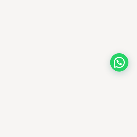
AMM SUD
PARAPHARMACIE · K-BEAUTY · EL OUED
Votre destination beauté en Algérie —
soins K-beauty authentiques et produits
dermatologiques internationaux, livrés