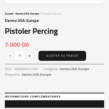
Accueil
/
Dermo USA-Europe
/ Pistoler Percing
Dermo USA-Europe
Pistoler Percing
7.000
DA
−
+
AJOUTER AU PANIER
quantité
de
Pistoler
UGS :
1000000022391
Catégorie :
Dermo USA-Europe
Percing
Étiquette :
Dermo USA-Europe
INFORMATIONS COMPLÉMENTAIRES
AVIS (0)