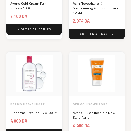
Avene Cold Cream Pain
Acm Novophane.K
Surgras 100G
Shampooing Antipeelliculaire
125Ml
2.100
DA
2.074
DA
AJOUTER AU PANIER
AJOUTER AU PANIER
DERMO USA-EUROPE
DERMO USA-EUROPE
Bioderma Crealine H2O 500Ml
Avene Fluide Invisible New
Sans Parfum
4.000
DA
4.400
DA