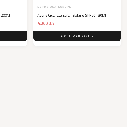
DERMO USA-EUROPE
 200Ml
Avene Cicalfate Ecran Solaire SPF50+ 30Ml
4.200
DA
AJOUTER AU PANIER