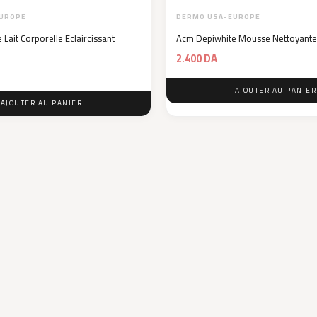
UROPE
DERMO USA-EUROPE
Lait Corporelle Eclaircissant
Acm Depiwhite Mousse Nettoyante
2.400
DA
AJOUTER AU PANIER
AJOUTER AU PANIER