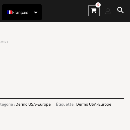
Rec
Français
العربية
activ+
tégorie :
Dermo USA-Europe
Étiquette :
Dermo USA-Europe