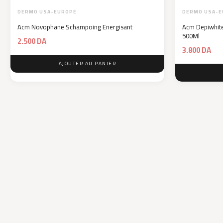
DERMO USA-EUROPE
DERMO USA-E
Acm Novophane Schampoing Energisant
Acm Depiwhite 
500Ml
2.500
DA
3.800
DA
AJOUTER AU PANIER