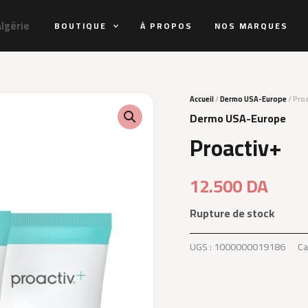
Algérie
BOUTIQUE
À PROPOS
NOS MARQUES
Accueil
/
Dermo USA-Europe
/ Pro
Dermo USA-Europe
Proactiv+
12.500
DA
Rupture de stock
UGS :
1000000019186
Ca