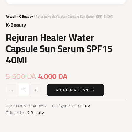
Accueil
/
K-Beauty
/ Rejuran Healer Water Capsule Sun Serum SPF15 40Ml
K-Beauty
Rejuran Healer Water
Capsule Sun Serum SPF15
40Ml
Le
Le
5.500
DA
4.000
DA
prix
prix
−
+
AJOUTER AU PANIER
quantité
initial
actuel
de
Rejuran
UGS :
8806121400697
Catégorie :
K-Beauty
était :
est :
Healer
Étiquette :
K-Beauty
Water
Capsule
5.500 DA.
4.000 DA.
Sun