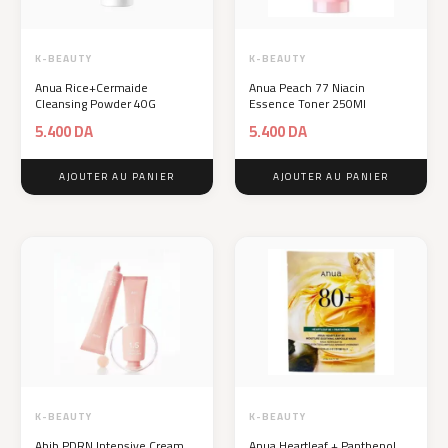
K-BEAUTY
K-BEAUTY
Anua Rice+Cermaide
Anua Peach 77 Niacin
Cleansing Powder 40G
Essence Toner 250Ml
5.400
DA
5.400
DA
AJOUTER AU PANIER
AJOUTER AU PANIER
K-BEAUTY
K-BEAUTY
Abib PDRN Intensive Cream
Anua Heartleaf + Panthenol