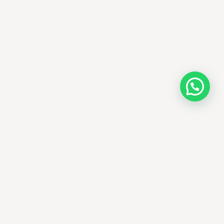
AMM SUD
PARAPHARMACIE · K-BEAUTY · EL OUED
Votre destination beauté en Algérie —
soins K-beauty authentiques et produits
dermatologiques internationaux, livrés
partout en Algérie.