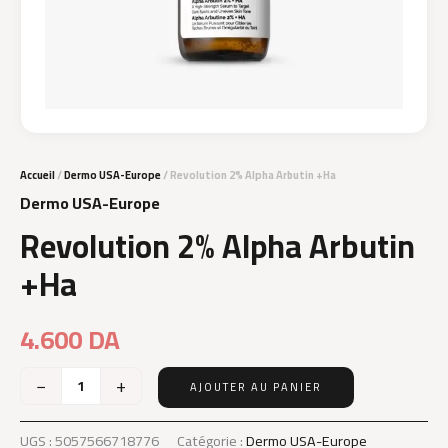
Accueil
/
Dermo USA-Europe
/ Revolution 2% Alpha Arbutin +Ha
Dermo USA-Europe
Revolution 2% Alpha Arbutin
+Ha
4.600
DA
−
+
AJOUTER AU PANIER
quantité
de
Revolution
UGS :
5057566718776
Catégorie :
Dermo USA-Europe