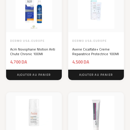
DERMO USA-EUROPE
DERMO USA-EUROPE
Acm Novophane Nlotion Anti
Avene Cicalfate+ Creme
Chute Chronic 100Ml
Reparatrice Protectrice 100Ml
4.700
DA
4.500
DA
AJOUTER AU PANIER
AJOUTER AU PANIER