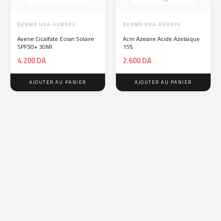
DERMO USA-EUROPE
DERMO USA-EUROPE
Avene Cicalfate Ecran Solaire
Acm Azeane Acide Azelaique
SPF50+ 30Ml
15%
4.200
DA
2.600
DA
AJOUTER AU PANIER
AJOUTER AU PANIER