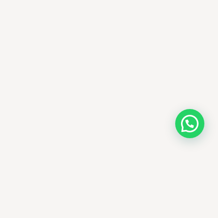
AMM SUD
PARAPHARMACIE · K-BEAUTY · EL OUED
Votre destination beauté en Algérie —