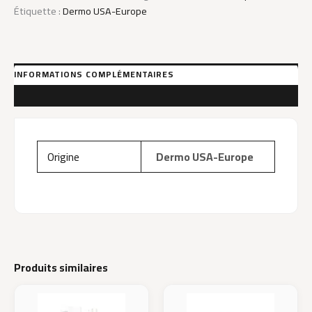
2%
Étiquette :
Dermo USA-Europe
Alpha
Arbutin
+Ha
INFORMATIONS COMPLÉMENTAIRES
AVIS (0)
Origine
Dermo USA-Europe
Produits similaires