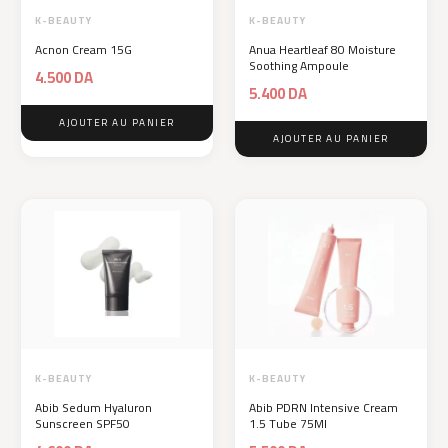
K-BEAUTY
K-BEAUTY
Acnon Cream 15G
Anua Heartleaf 80 Moisture
Soothing Ampoule
4.500
DA
5.400
DA
AJOUTER AU PANIER
AJOUTER AU PANIER
K-BEAUTY
K-BEAUTY
Abib Sedum Hyaluron
Abib PDRN Intensive Cream
Sunscreen SPF50
1.5 Tube 75Ml