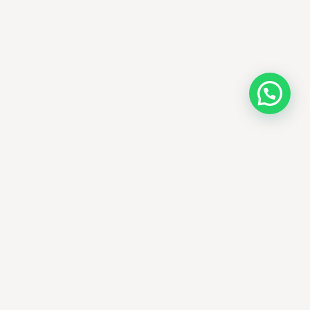
AMM SUD
PARAPHARMACIE · K-BEAUTY · EL OUED
Votre destination beauté en Algérie —
soins K-beauty authentiques et produits
dermatologiques internationaux, livrés
partout en Algérie.