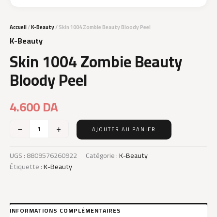
Accueil
/
K-Beauty
/ Skin 1004 Zombie Beauty Bloody Peel
K-Beauty
Skin 1004 Zombie Beauty
Bloody Peel
4.600
DA
−
+
AJOUTER AU PANIER
quantité
de
Skin
UGS :
8809576260922
Catégorie :
K-Beauty
1004
Étiquette :
K-Beauty
Zombie
Beauty
Bloody
Peel
INFORMATIONS COMPLÉMENTAIRES