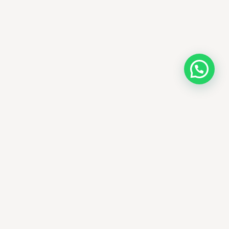
AMM SUD
PARAPHARMACIE · K-BEAUTY · EL OUED
Votre destination beauté en Algérie —
soins K-beauty authentiques et produits
dermatologiques internationaux, livrés
partout en Algérie.