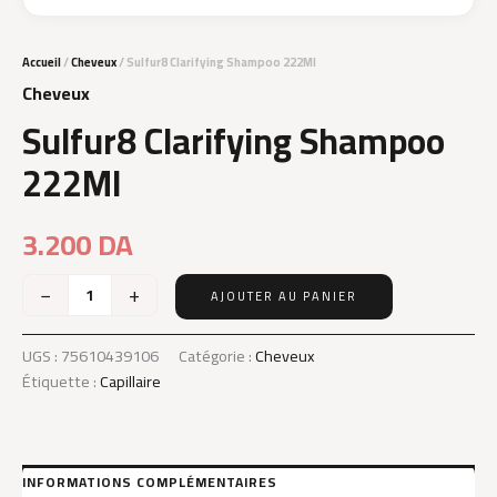
Accueil
/
Cheveux
/ Sulfur8 Clarifying Shampoo 222Ml
Cheveux
Sulfur8 Clarifying Shampoo
222Ml
3.200
DA
−
+
AJOUTER AU PANIER
quantité
de
Sulfur8
UGS :
75610439106
Catégorie :
Cheveux
Clarifying
Étiquette :
Capillaire
Shampoo
222Ml
INFORMATIONS COMPLÉMENTAIRES