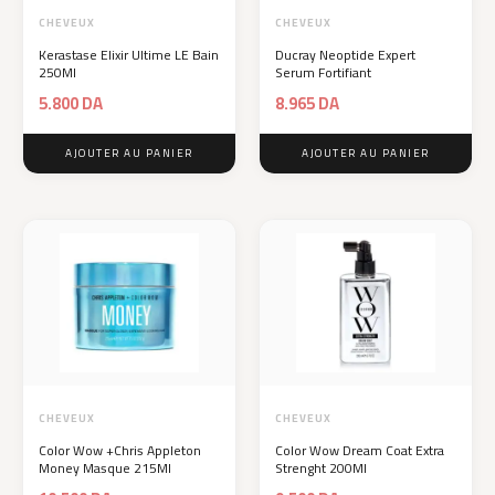
CHEVEUX
CHEVEUX
Kerastase Elixir Ultime LE Bain
Ducray Neoptide Expert
250Ml
Serum Fortifiant
5.800
DA
8.965
DA
AJOUTER AU PANIER
AJOUTER AU PANIER
CHEVEUX
CHEVEUX
Color Wow +Chris Appleton
Color Wow Dream Coat Extra
Money Masque 215Ml
Strenght 200Ml