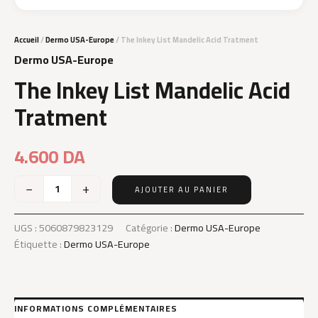
Accueil
/
Dermo USA-Europe
/ The Inkey List Mandelic Acid Tratment
Dermo USA-Europe
The Inkey List Mandelic Acid
Tratment
4.600
DA
−
+
AJOUTER AU PANIER
quantité
de
The
UGS :
5060879823129
Catégorie :
Dermo USA-Europe
Inkey
Étiquette :
Dermo USA-Europe
List
Mandelic
Acid
Tratment
INFORMATIONS COMPLÉMENTAIRES