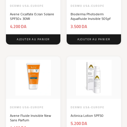
DERMO USA-EUROPE
DERMO USA-EUROPE
Avene Cicalfate Ecran Solaire
Bioderma Photoderm
SPF50+ 30Ml
Aquafluide Invisible 50Spf
4.200
DA
3.500
DA
AJOUTER AU PANIER
AJOUTER AU PANIER
DERMO USA-EUROPE
DERMO USA-EUROPE
Avene Fluide Invisible New
Actinica Lotion SPF50
Sans Parfum
5.200
DA