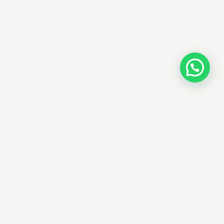
AMM SUD
PARAPHARMACIE · K-BEAUTY · EL OUED
Votre destination beauté en Algérie —
soins K-beauty authentiques et produits
dermatologiques internationaux, livrés
partout en Algérie.