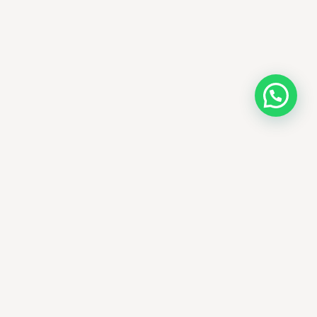
AMM SUD
PARAPHARMACIE · K-BEAUTY · EL OUED
Votre destination beauté en Algérie —
soins K-beauty authentiques et produits
dermatologiques internationaux, livrés
partout en Algérie.