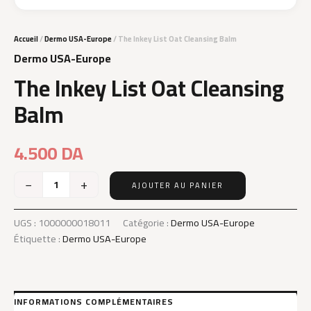
Accueil
/
Dermo USA-Europe
/ The Inkey List Oat Cleansing Balm
Dermo USA-Europe
The Inkey List Oat Cleansing
Balm
4.500
DA
−
+
AJOUTER AU PANIER
quantité
de
The
UGS :
1000000018011
Catégorie :
Dermo USA-Europe
Inkey
Étiquette :
Dermo USA-Europe
List
Oat
Cleansing
Balm
INFORMATIONS COMPLÉMENTAIRES