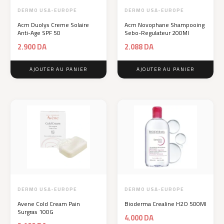
DERMO USA-EUROPE
DERMO USA-EUROPE
Acm Duolys Creme Solaire
Acm Novophane Shampooing
Anti-Age SPF 50
Sebo-Regulateur 200Ml
2.900
DA
2.088
DA
AJOUTER AU PANIER
AJOUTER AU PANIER
DERMO USA-EUROPE
DERMO USA-EUROPE
Avene Cold Cream Pain
Bioderma Crealine H2O 500Ml
Surgras 100G
4.000
DA