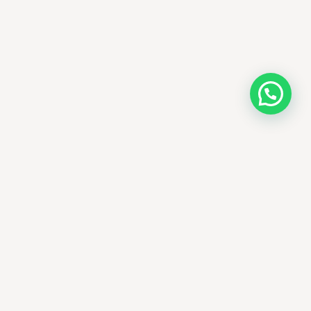
AMM SUD
PARAPHARMACIE · K-BEAUTY · EL OUED
Votre destination beauté en Algérie —
soins K-beauty authentiques et produits
dermatologiques internationaux, livrés
partout en Algérie.