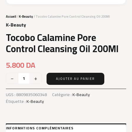
Accueil
/
K-Beauty
/ Tocobo Calamine Pore Control Cleansing Oil 200Ml
K-Beauty
Tocobo Calamine Pore
Control Cleansing Oil 200Ml
5.800
DA
−
+
AJOUTER AU PANIER
quantité
de
Tocobo
UGS :
8809835060348
Catégorie :
K-Beauty
Calamine
Étiquette :
K-Beauty
Pore
Control
Cleansing
Oil
200Ml
INFORMATIONS COMPLÉMENTAIRES