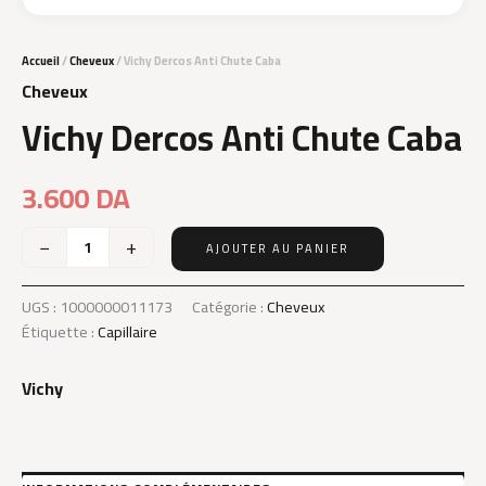
Accueil
/
Cheveux
/ Vichy Dercos Anti Chute Caba
Cheveux
Vichy Dercos Anti Chute Caba
3.600
DA
−
+
AJOUTER AU PANIER
quantité
de
Vichy
UGS :
1000000011173
Catégorie :
Cheveux
Dercos
Étiquette :
Capillaire
Anti
Chute
Vichy
Caba