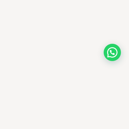
AMM SUD
PARAPHARMACIE · K-BEAUTY · EL OUED
Votre destination beauté en Algérie —
soins K-beauty authentiques et produits
dermatologiques internationaux, livrés
partout en Algérie.