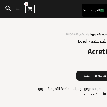
البح
العربية
Français
مريكية - أوروبا
/ أكريتين 0.025% BH
لأمريكية - أوروبا
Acret
ضافة إلى السلة
التصنيف:
ديرمو الولايات المتحدة الأمريكية - أوروبا
الأمريكية - أوروبا