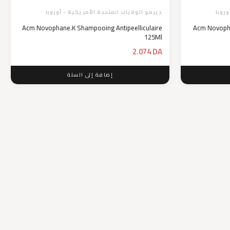
وروبا
ديرمو الولايات المتحدة الأمريكية - أوروبا
Acm Novophane.K Shampooing Antipeelliculaire
Acm Novoph
125Ml
2.074
DA
إضافة إلى السلة