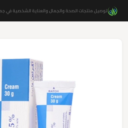
نتقل
توصيل منتجات الصحة والجمال والعناية الشخصية في جميع
لى
لمحتوى
كمية
Acretin
0.025%
BH