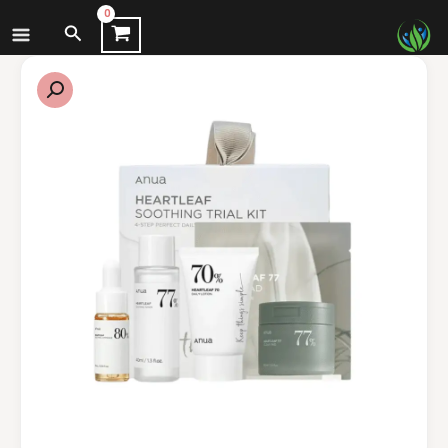
نتقل
البحث
لى
لمحتوى