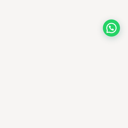
AMM SUD
الصيدلة المساعدة · مستحضرات التجميل الكورية · الوادي
وجهتك الجمالية في الجزائر - علاجات التجميل
الكورية الأصلية ومنتجات الأمراض الجلدية
العالمية، يتم توصيلها في جميع أنحاء الجزائر.
الوادي، الجزائر