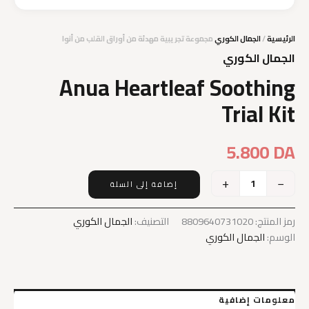
الرئيسية
/
الجمال الكوري
مجموعة تجريبية مهدئة من أوراق القلب من أنوا
الجمال الكوري
Anua Heartleaf Soothing
Trial Kit
5.800
DA
+
−
إضافة إلى السلة
كمية
Anua
Heartleaf
رمز المنتج:
8809640731020
التصنيف:
الجمال الكوري
Soothing
الوسم:
الجمال الكوري
Trial
Kit
معلومات إضافية