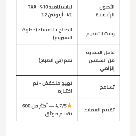
الأصول
نياسيناميد 10% · TXA
الرئيسية
4% · أربوتين 2%
الصباح + المساء (خطوة
وقت التقديم
السيروم)
عامل الحماية
من الشمس
نعم (في الصباح)
إلزامي
تهيج منخفض - تم
تسامح
اختباره
4.7/5 — أكثر من 600
تقييم العملاء
تقييم موثق