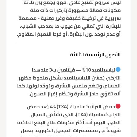
ليس سيروم تفتيح عادي. فهو يجمع بين ثلاثة
مكونات فعالة مشهورة بتركيزات ذات صلة
سريرية في تركيبة خفيفة وغير دهنية - مصممة
للبشرة التي تعاني من عيوب ما بعد حب الشباب،
أو عدم توحد لون البشرة، أو فرط التصبغ المقاوم.
الأصول الرئيسية الثلاثة
نياسيناميد 10% — فيتامين ب3
عند هذا
التركيز، يُحسّن النياسيناميد بشكل ملحوظ مظهر
المسام، ويُنعّم ملمس البشرة، ويُوحّد لونها. كما
أنه يُقوّي حاجز البشرة ويُنظّم إفراز الدهون.
حمض الترانيكساميك (TXA) 4%
يُعد حمض
الترانيكساميك (TXA)، الذي نشأ في المجال
الطبي، اليوم أحد أكثر مكونات علاج البقع الداكنة
شيوعاً في مستحضرات التجميل الكورية. يعمل