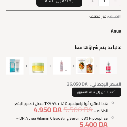
+
−
إضافة إلى السلة
كمية
Anua
Niacinamide
التصنيف:
غير مصنف
10%
+
Anua
TXA
4%
Dark
غالباً ما يتم شراؤها معاً
Spot
Correcting
Serum
+
+
+
+
السعر الإجمالي:
DA
26.050
أضف الكل إلى سلة التسوق
هذا المنتج: أنوا نياسيناميد 10% + TXA 4% مصل تصحيح البقع
السعر
السعر
4.950
DA
5.500
DA
الداكنة
–
الأصلي
الحالي
هو:
هو:
–
DR Althea Vitamin C Boosting Serum 63% Hippophae
5.400
DA
4.950 DA.
5.500 DA.