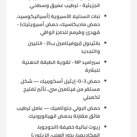
الجزيئية
- ترطيب عميق وسطحي
نبات السنتيلا الآسيوية
(أسياتيكوسيد،
حمض ماديكاسيك، حمض أسيويتيك) -
مُهدئ ومُرمم للحاجز الواقي
بانثينول (بروفيتامين ب5)
- التليين
والتجديد
سيراميد NP
- تقوية الطبقة الدهنية
للبشرة
حمض 3-O-إيثيل أسكوربيك
— شكل
مستقر من فيتامين سي، تأثير تفتيح
تكميلي
حمض البولي جلوتاميك
— عامل ترطيب
فائق مقارنة بحمض الهيالورونيك
زيوت نباتية خفيفة (الجوجوبا،
المكاديميا، بذور العنب، الزيتون)