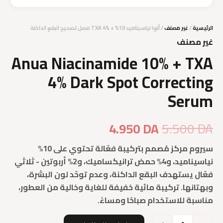
الرئيسية
/
غير مصنف
/ أنوا نياسيناميد 10% + TXA 4% مصل تصحيح البقع الداكنة
غير مصنف
Anua Niacinamide 10% + TXA
4% Dark Spot Correcting
Serum
السعر
السعر
4.950
DA
5.500
DA
الأصلي
الحالي
سيروم مركز مُصمم بتركيبة فعّالة تحتوي على 10%
نياسيناميد، و4% حمض ترانيكساميك، و2% أربوتين - ثلاثي
هو:
هو:
فعّال يستهدف البقع الداكنة، وعدم توحّد لون البشرة،
4.950 DA.
5.500 DA.
وبهتانها. تركيبة مائية خفيفة للغاية وخالية من العطور،
مناسبة للاستخدام صباحًا ومساءً.