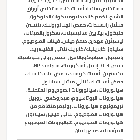
الكاميليا الصينية، مستخلص تخمير الخميرة،
مستخلص سنتيلا أسياتيكا، مستخلص أوراق
الشيح، تخمير كانديدا بومبيكولا/الجلوكوز/
ميثيل رابسيدات، حمض الهيالورونيك. بنتيلين
جليكول، بيتايين ساليسيلات، سكروز بالميتات،
ليسيثين مهدرج، صمغ جيلان، فيتات الصوديوم،
سليلوز، كابريليك/كابريك ثلاثي الغليسريد،
بانثينول، سيانوكوبالامين، حمض بولي جلوتاميك،
حمض 3-O-إيثيل أسكوربيك، سيراميد NP،
دكسترين، أسياتيكوسيد، حمض ماديكاسيك،
حمض أسياتيك، ثنائي ميثيل سيلانول
هيالورونات، هيالورونات الصوديوم المتحللة،
هيالورونات البوتاسيوم، هيدروكسي بروبيل
تريمونيوم هيالورونات، بوليمر متقاطع من
هيالورونات الصوديوم، ثنائي ميثيل سيلانول
هيالورونات الصوديوم، هيالورونات الصوديوم
المؤستلة، صمغ زانثان