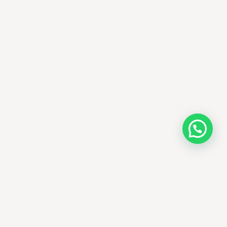
AMM SUD
الصيدلة المساعدة · مستحضرات التجميل الكورية · الوادي
وجهتك الجمالية في الجزائر - علاجات التجميل