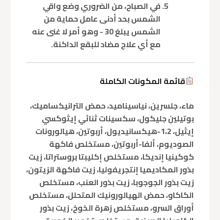
في الصباح، من الضروري وضع واقي
الشمس بحد أدنى عامل حماية من
الشمس يبلغ 30 - وهو أمر لا غنى عنه
مع أي علاج مضاد للبقع الداكنة.
قائمة المكونات الكاملة
ماء، جلسرين، نياسيناميد، حمض الترانيكساميك،
بوتيلين جليكول، سكسينات ثنائي إيثوكسي
إيثيل، 1،2-هيكسانيديول، أربوتين، هيالورونات
الصوديوم، ألفا-أربوتين، مستخلص فاكهة
كوكينيا إنديكا، مستخلص إكليبتا بروستراتا، زيت
بذور المكاديميا إنتجريفوليا، زيت فاكهة الزيتون،
زيت بذور الجوجوبا، زيت بذور العنب، مستخلص
الكاكاو، حمض الهيالورونيك المتحلل، مستخلص
أوراق السرو، مستخلص زهرة الخوخ، زيت بذور