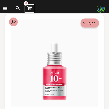
نتقل
البحث
لى
لمحتوى
تخفيضات!