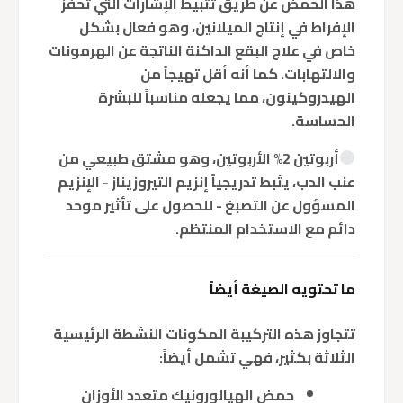
هذا الحمض عن طريق تثبيط الإشارات التي تحفز
الإفراط في إنتاج الميلانين، وهو فعال بشكل
خاص في علاج البقع الداكنة الناتجة عن الهرمونات
والالتهابات. كما أنه أقل تهيجاً من
الهيدروكينون، مما يجعله مناسباً للبشرة
الحساسة.
أربوتين 2%
الأربوتين، وهو مشتق طبيعي من
عنب الدب، يثبط تدريجياً إنزيم التيروزيناز - الإنزيم
المسؤول عن التصبغ - للحصول على تأثير موحد
دائم مع الاستخدام المنتظم.
ما تحتويه الصيغة أيضاً
تتجاوز هذه التركيبة المكونات النشطة الرئيسية
الثلاثة بكثير، فهي تشمل أيضاً:
حمض الهيالورونيك متعدد الأوزان