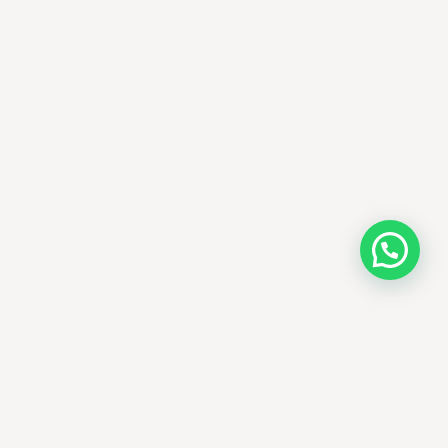
AMM SUD
الصيدلة المساعدة · مستحضرات التجميل الكورية · الوادي
وجهتك الجمالية في الجزائر - علاجات التجميل