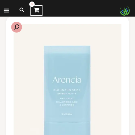
نتقل
البحث
لى
لمحتوى