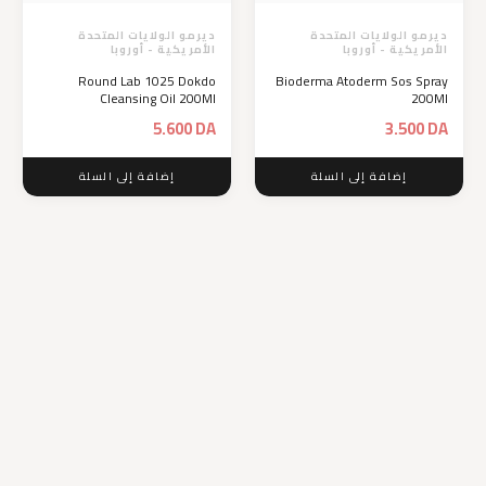
ديرمو الولايات المتحدة
ديرمو الولايات المتحدة
الأمريكية - أوروبا
الأمريكية - أوروبا
Round Lab 1025 Dokdo
Bioderma Atoderm Sos Spray
Cleansing Oil 200Ml
200Ml
5.600
DA
3.500
DA
إضافة إلى السلة
إضافة إلى السلة