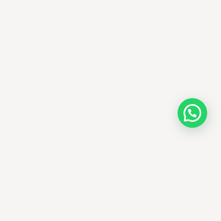
AMM SUD
الصيدلة المساعدة · مستحضرات التجميل الكورية · الوادي
وجهتك الجمالية في الجزائر - علاجات التجميل
الكورية الأصلية ومنتجات الأمراض الجلدية