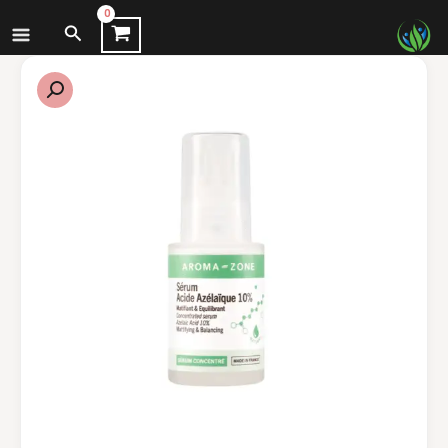
نتقل
البحث
لى
لمحتوى