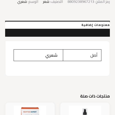
رمز المنتج:
8809238967213
التصنيف:
شعر
الوسم:
شعري
Hair
Thickening
Conditioner
180Ml
معلومات إضافية
مراجعات (0)
أصل
شعري
منتجات ذات صلة