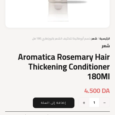
الرئيسية
/
شعر
بلسم أروماتيكا لتكثيف الشعر بالروزماري 180 مل
شعر
Aromatica Rosemary Hair
Thickening Conditioner
180Ml
4.500
DA
+
−
إضافة إلى السلة
كمية
Aromatica
Rosemary