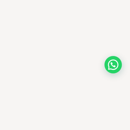
AMM SUD
الصيدلة المساعدة · مستحضرات التجميل الكورية · الوادي
وجهتك الجمالية في الجزائر - علاجات التجميل
الكورية الأصلية ومنتجات الأمراض الجلدية