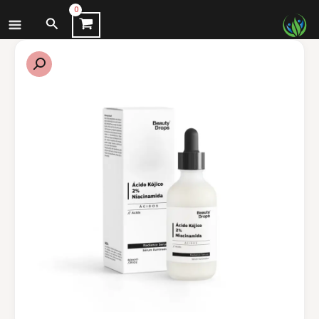
نتقل
البحث
لى
لمحتوى