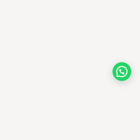
AMM SUD
الصيدلة المساعدة · مستحضرات التجميل الكورية · الوادي
وجهتك الجمالية في الجزائر - علاجات التجميل
الكورية الأصلية ومنتجات الأمراض الجلدية