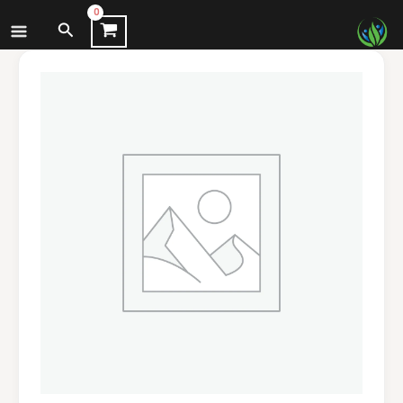
نتقل
البحث
لى
لمحتوى